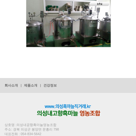
회사소개
제품소개
건강정보
상호명 :의성내공향흑마늘영농조합
주소: 경북 의성군 봉양면 문흥리 798
대표전화 : 054-834-5642