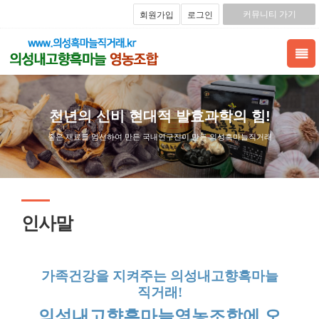
커뮤니티 가기
회원가입
로그인
천년의 신비 현대적 발효과학의 힘!
좋은 재료를 엄선하여 만든 국내연구진이 만든 의성흑마늘직거래
인사말
가족건강을 지켜주는 의성내고향흑마늘
직거래!​
의성내고향흑마늘영농조합에 오