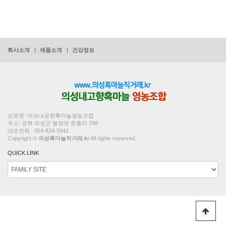
회사소개
제품소개
건강정보
상호명 :의성내공향흑마늘영농조합
주소: 경북 의성군 봉양면 문흥리 798
대표전화 : 054-834-5642
Copyright ©
의성흑마늘직거래.kr
All rights reserved.
QUICK LINK