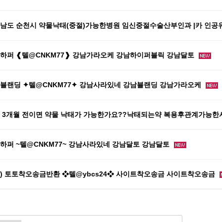
남도 순천시 약물낙태(중절)가능한병원 임신중절수술산부인과 |카 인
하퍼 ❰텔@CNKM77❱ 강남가라오케 강남하이퍼블릭 강남달토
블랜딩 ✦텔@CNKM77✦ 강남사라있네 강남블랜딩 강남가라오케
 3개월 전이면 약물 낙태가 가능한가요??낙태되는약 복용후관계가능
하퍼 ~텔@CNKM77~ 강남사라있네 강남달토 강남달토
) 토토착오송금반환 ❖텔@ybcs24❖ 사이트착오송금 사이트착오송금