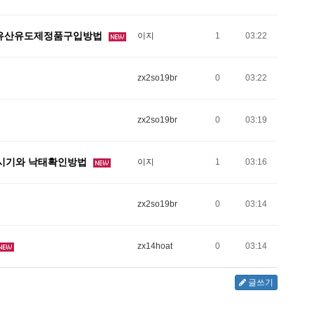
공유산유도제정품구입방법
이지
1
03:22
zx2so19br
0
03:22
zx2so19br
0
03:19
한시기와 낙태확인방법
이지
1
03:16
zx2so19br
0
03:14
zx14hoat
0
03:14
글쓰기