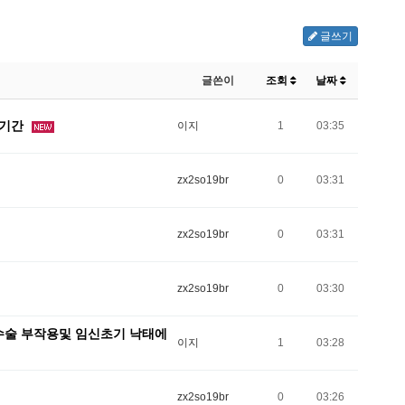
글쓰기
글쓴이
조회
날짜
 기간
이지
1
03:35
zx2so19br
0
03:31
zx2so19br
0
03:31
zx2so19br
0
03:30
술 부작용및 임신초기 낙­태에
이지
1
03:28
zx2so19br
0
03:26