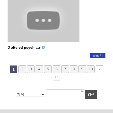
D altered psychiatr
글쓰기
2
3
4
5
6
7
8
9
10
1